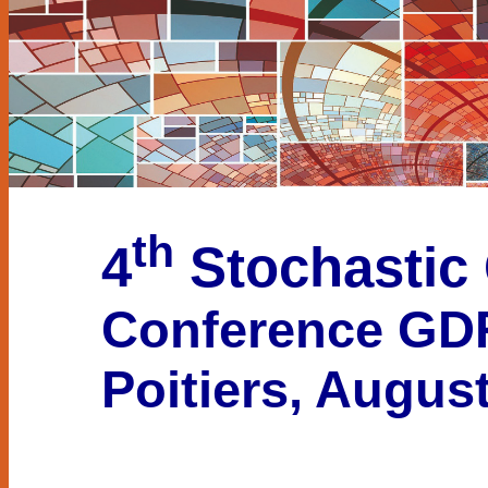
th
4
Stochastic
Conference
GD
Poitiers, Augus