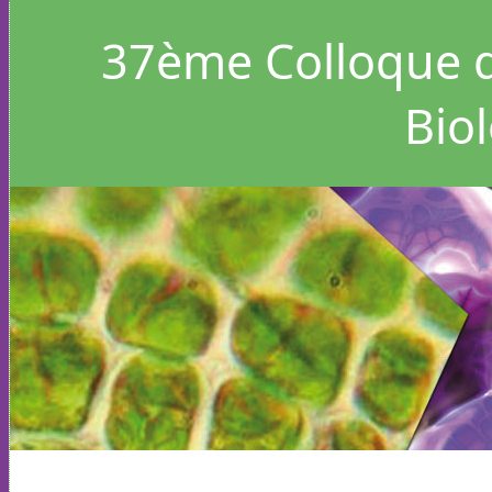
37
ème Colloque d
Bio