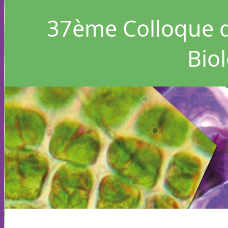
37
ème Colloque d
Bio