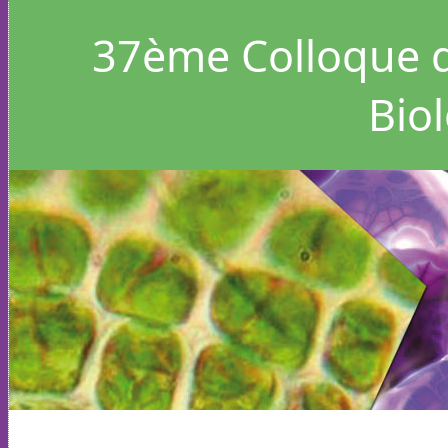
37
ème Colloque d
Bio