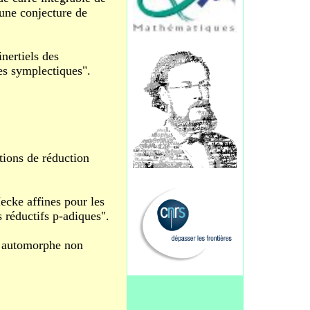
 une conjecture de
nertiels des
es symplectiques".
tions de réduction
cke affines pour les
 réductifs p-adiques".
e automorphe non