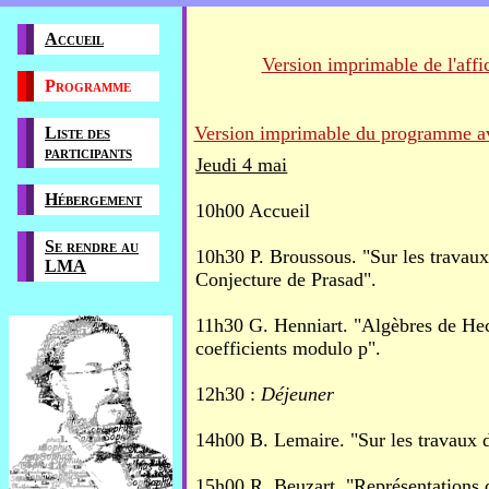
Accueil
Version imprimable de l'affi
Programme
Version imprimable du programme a
Liste des
participants
Jeudi 4 mai
Hébergement
10h00 Accueil
Se rendre au
10h30 P. Broussous. "Sur les travaux
LMA
Conjecture de Prasad".
11h30 G. Henniart. "Algèbres de He
coefficients modulo p".
12h30 :
Déjeuner
14h00 B. Lemaire. "Sur les travaux de
15h00 R. Beuzart. "Représentations d